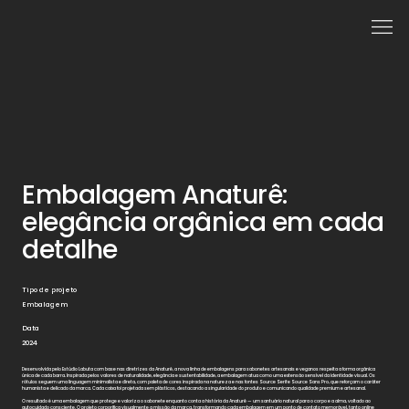
Embalagem Anaturê:
elegância orgânica em cada
detalhe
Tipo de projeto
Embalagem
Data
2024
Desenvolvida pelo Estúdio Labuta com base nas diretrizes da Anaturê, a nova linha de embalagens para sabonetes artesanais e veganos respeita a forma orgânica
única de cada barra. Inspirada pelos valores de naturalidade, elegância e sustentabilidade, a embalagem atua como uma extensão sensível da identidade visual. Os
rótulos seguem uma linguagem minimalista e direta, com paleta de cores inspirada na natureza e nas fontes Source Serif e Source Sans Pro, que reforçam o caráter
humanista e delicado da marca. Cada caixa foi projetada sem plásticos, destacando a singularidade do produto e comunicando qualidade premium e artesanal.
O resultado é uma embalagem que protege e valoriza o sabonete enquanto conta a história da Anaturê — um santuário natural para o corpo e a alma, voltado ao
autocuidado consciente. O projeto corporifica visualmente a missão da marca, transformando cada embalagem em um ponto de contato memorável, tanto online